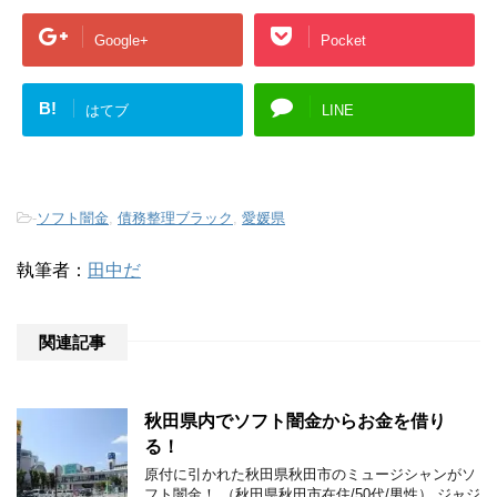
Google+
Pocket
B!
はてブ
LINE
-
ソフト闇金
,
債務整理ブラック
,
愛媛県
執筆者：
田中だ
関連記事
秋田県内でソフト闇金からお金を借り
る！
原付に引かれた秋田県秋田市のミュージシャンがソ
フト闇金！ （秋田県秋田市在住/50代/男性） ジャジ