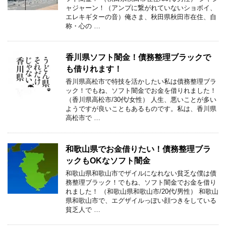
ャジャーン！（アンプに繋がれていないショボイ、
エレキギターの音）俺さま、秋田県秋田市在住、自
称・心の …
香川県ソフト闇金！債務整理ブラックで
も借りれます！
香川県高松市で特技を活かしたい私は債務整理ブラ
ック！でもね、ソフト闇金でお金を借りれました！
（香川県高松市/30代/女性） 人生、悪いことが多い
ようですが良いこともあるものです。私は、香川県
高松市で …
和歌山県でお金借りたい！債務整理ブラ
ックもOKなソフト闇金
和歌山県和歌山市でザイルになれない貧乏な僕は債
務整理ブラック！でもね、ソフト闇金でお金を借り
れました！ （和歌山県和歌山市/20代/男性） 和歌山
県和歌山市で、エグザイルっぽい顔つきをしている
貧乏人で …