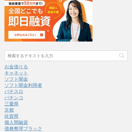
お金借りる
キャネット
ソフト闇金
ソフト闇金利用者
パチスロ
パチンコ
三重県
京都
佐賀県
個人間融資
債務整理ブラック