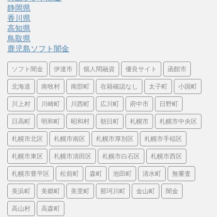
静岡県
香川県
高知県
鳥取県
鹿児島ソフト闇金
ソフト闇金
伊達市
個人間融資
優良サイト
函館市
北海道
南牧村
南部町
在籍確認なし
太子町
小国町
川上村
川崎町
川西町
広川町
府中市
日野町
日高町
明和町
昭和村
朝日町
札幌市
札幌市中央区
札幌市北区
札幌市南区
札幌市厚別区
札幌市手稲区
札幌市東区
札幌市清田区
札幌市白石区
札幌市西区
札幌市豊平区
松前町
森町
池田町
清水町
無審査
美浜町
美郷町
美里町
那珂川町
金山町
闇金
高山村
高森町