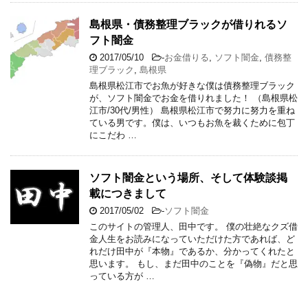
島根県・債務整理ブラックが借りれるソ
フト闇金
2017/05/10
-
お金借りる
,
ソフト闇金
,
債務整
理ブラック
,
島根県
島根県松江市でお魚が好きな僕は債務整理ブラック
が、ソフト闇金でお金を借りれました！ （島根県松
江市/30代/男性） 島根県松江市で努力に努力を重ね
ている男です。僕は、いつもお魚を裁くために包丁
にこだわ …
ソフト闇金という場所、そして体験談掲
載につきまして
2017/05/02
-
ソフト闇金
このサイトの管理人、田中です。 僕の壮絶なクズ借
金人生をお読みになっていただけた方であれば、ど
れだけ田中が『本物』であるか、分かってくれたと
思います。 もし、まだ田中のことを『偽物』だと思
っている方が …