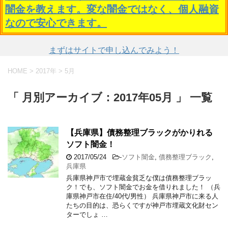
闇金を教えます。変な闇金ではなく、個人融資
なので安心できます。
まずはサイトで申し込んでみよう！
HOME
>
2017年
>
5月
「 月別アーカイブ：2017年05月 」 一覧
【兵庫県】債務整理ブラックがかりれる
ソフト闇金！
2017/05/24
-
ソフト闇金
,
債務整理ブラック
,
兵庫県
兵庫県神戸市で埋蔵金貧乏な僕は債務整理ブラッ
ク！でも、ソフト闇金でお金を借りれました！ （兵
庫県神戸市在住/40代/男性） 兵庫県神戸市に来る人
たちの目的は、恐らくですが神戸市埋蔵文化財セン
ターでしょ …