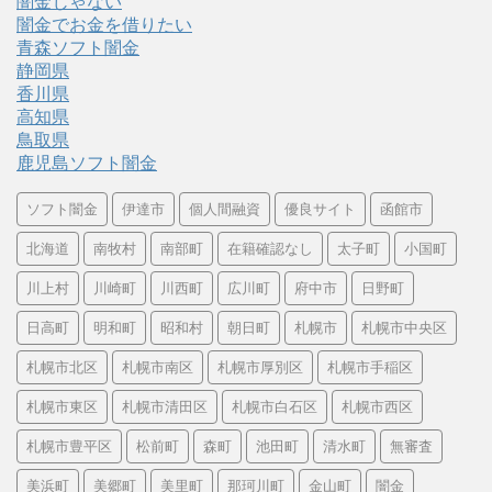
闇金じゃない
闇金でお金を借りたい
青森ソフト闇金
静岡県
香川県
高知県
鳥取県
鹿児島ソフト闇金
ソフト闇金
伊達市
個人間融資
優良サイト
函館市
北海道
南牧村
南部町
在籍確認なし
太子町
小国町
川上村
川崎町
川西町
広川町
府中市
日野町
日高町
明和町
昭和村
朝日町
札幌市
札幌市中央区
札幌市北区
札幌市南区
札幌市厚別区
札幌市手稲区
札幌市東区
札幌市清田区
札幌市白石区
札幌市西区
札幌市豊平区
松前町
森町
池田町
清水町
無審査
美浜町
美郷町
美里町
那珂川町
金山町
闇金