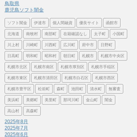
鳥取県
鹿児島ソフト闇金
ソフト闇金
伊達市
個人間融資
優良サイト
函館市
北海道
南牧村
南部町
在籍確認なし
太子町
小国町
川上村
川崎町
川西町
広川町
府中市
日野町
日高町
明和町
昭和村
朝日町
札幌市
札幌市中央区
札幌市北区
札幌市南区
札幌市厚別区
札幌市手稲区
札幌市東区
札幌市清田区
札幌市白石区
札幌市西区
札幌市豊平区
松前町
森町
池田町
清水町
無審査
美浜町
美郷町
美里町
那珂川町
金山町
闇金
高山村
高森町
2025年8月
2025年7月
2025年6月