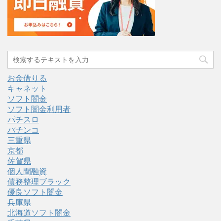
お金借りる
キャネット
ソフト闇金
ソフト闇金利用者
パチスロ
パチンコ
三重県
京都
佐賀県
個人間融資
債務整理ブラック
優良ソフト闇金
兵庫県
北海道ソフト闇金