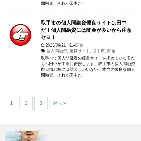
間融資、それが田中だ！
取手市の個人間融資優良サイトは田中
だ！個人間融資には闇金が多いから注意
セヨ！
2023/09/21
-
闇金
個人間融資
,
優良サイト
,
取手市
,
闇金
取手市で個人間融資の優良サイトを求めている君た
ちへ田中が丁寧に伝授します。取手市の個人間融資
即日掲示板には闇金しかいない。本当の優良な個人
間融資、それが田中だ！
1
2
3
次へ »