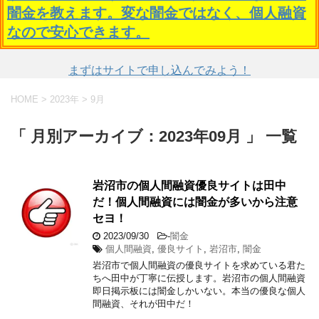
闇金を教えます。変な闇金ではなく、個人融資
なので安心できます。
まずはサイトで申し込んでみよう！
HOME
>
2023年
>
9月
「 月別アーカイブ：2023年09月 」 一覧
岩沼市の個人間融資優良サイトは田中
だ！個人間融資には闇金が多いから注意
セヨ！
2023/09/30
-
闇金
個人間融資
,
優良サイト
,
岩沼市
,
闇金
岩沼市で個人間融資の優良サイトを求めている君た
ちへ田中が丁寧に伝授します。岩沼市の個人間融資
即日掲示板には闇金しかいない。本当の優良な個人
間融資、それが田中だ！