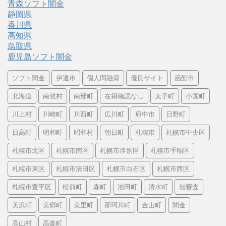
青森ソフト闇金
静岡県
香川県
高知県
鳥取県
鹿児島ソフト闇金
ソフト闇金
伊達市
個人間融資
優良サイト
函館市
北海道
南牧村
南部町
在籍確認なし
太子町
小国町
川上村
川崎町
川西町
広川町
府中市
日野町
日高町
明和町
昭和村
朝日町
札幌市
札幌市中央区
札幌市北区
札幌市南区
札幌市厚別区
札幌市手稲区
札幌市東区
札幌市清田区
札幌市白石区
札幌市西区
札幌市豊平区
松前町
森町
池田町
清水町
無審査
美浜町
美郷町
美里町
那珂川町
金山町
闇金
高山村
高森町