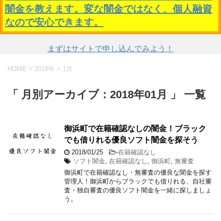
闇金を教えます。変な闇金ではなく、個人融資
なので安心できます。
まずはサイトで申し込んでみよう！
HOME
>
2018年
>
1月
「 月別アーカイブ：2018年01月 」 一覧
御浜町で在籍確認なしの闇金！ブラック
でも借りれる優良ソフト闇金を探そう
2018/01/25
-
在籍確認なし
ソフト闇金
,
在籍確認なし
,
御浜町
,
無審査
御浜町で在籍確認なし・無審査の優良な闇金を探す
管理人！御浜町からブラックでも借りれる、自社審
査・独自審査の優良ソフト闇金を一緒に探しましょ
う。