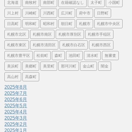
北海道
南牧村
南部町
在籍確認なし
太子町
小国町
川上村
川崎町
川西町
広川町
府中市
日野町
日高町
明和町
昭和村
朝日町
札幌市
札幌市中央区
札幌市北区
札幌市南区
札幌市厚別区
札幌市手稲区
札幌市東区
札幌市清田区
札幌市白石区
札幌市西区
札幌市豊平区
松前町
森町
池田町
清水町
無審査
美浜町
美郷町
美里町
那珂川町
金山町
闇金
高山村
高森町
2025年8月
2025年7月
2025年6月
2025年5月
2025年4月
2025年3月
2025年2月
2025年1月