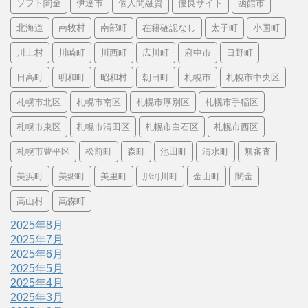
ソフト闇金
伊達市
個人間融資
優良サイト
函館市
北海道
南牧村
南部町
在籍確認なし
太子町
小国町
川上村
川崎町
川西町
広川町
府中市
日野町
日高町
明和町
昭和村
朝日町
札幌市
札幌市中央区
札幌市北区
札幌市南区
札幌市厚別区
札幌市手稲区
札幌市東区
札幌市清田区
札幌市白石区
札幌市西区
札幌市豊平区
松前町
森町
池田町
清水町
無審査
美浜町
美郷町
美里町
那珂川町
金山町
闇金
高山村
高森町
2025年8月
2025年7月
2025年6月
2025年5月
2025年4月
2025年3月