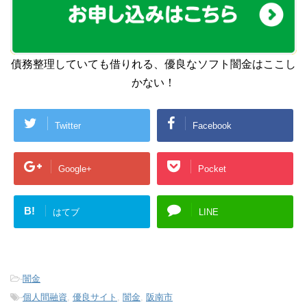
債務整理していても借りれる、優良なソフト闇金はここし
かない！
Twitter
Facebook
Google+
Pocket
B!
はてブ
LINE
-
闇金
-
個人間融資
,
優良サイト
,
闇金
,
阪南市