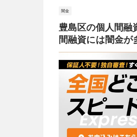
闇金
豊島区の個人間融
間融資には闇金が