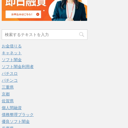
お金借りる
キャネット
ソフト闇金
ソフト闇金利用者
パチスロ
パチンコ
三重県
京都
佐賀県
個人間融資
債務整理ブラック
優良ソフト闇金