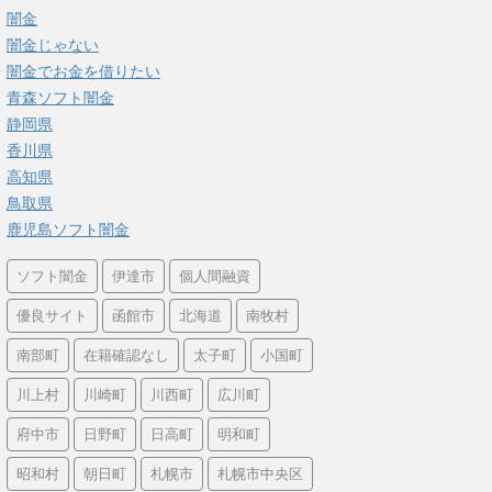
闇金
闇金じゃない
闇金でお金を借りたい
青森ソフト闇金
静岡県
香川県
高知県
鳥取県
鹿児島ソフト闇金
ソフト闇金
伊達市
個人間融資
優良サイト
函館市
北海道
南牧村
南部町
在籍確認なし
太子町
小国町
川上村
川崎町
川西町
広川町
府中市
日野町
日高町
明和町
昭和村
朝日町
札幌市
札幌市中央区