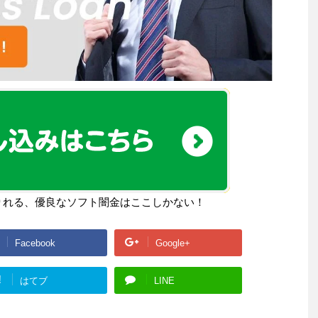
りれる、優良なソフト闇金はここしかない！
Facebook
Google+
!
はてブ
LINE