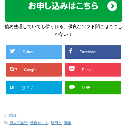
債務整理していても借りれる、優良なソフト闇金はここし
かない！
Twitter
Facebook
Google+
Pocket
B!
はてブ
LINE
-
闇金
-
個人間融資
,
優良サイト
,
磐田市
,
闇金