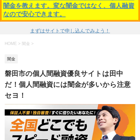
闇金を教えます。変な闇金ではなく、個人融資
なので安心できます。
まずはサイトで申し込んでみよう！
HOME
>
闇金
>
闇金
磐田市の個人間融資優良サイトは田中
だ！個人間融資には闇金が多いから注意
セヨ！