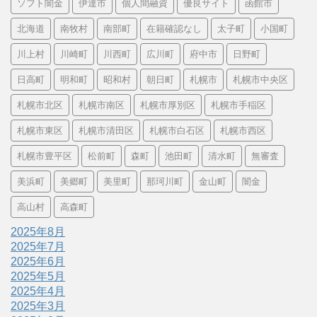
ソフト闇金
伊達市
個人間融資
優良サイト
函館市
北海道
南牧村
南部町
在籍確認なし
太子町
小国町
川上村
川崎町
川西町
広川町
府中市
日野町
日高町
明和町
昭和村
朝日町
札幌市
札幌市中央区
札幌市北区
札幌市南区
札幌市厚別区
札幌市手稲区
札幌市東区
札幌市清田区
札幌市白石区
札幌市西区
札幌市豊平区
松前町
森町
池田町
清水町
無審査
美浜町
美郷町
美里町
那珂川町
金山町
闇金
高山村
高森町
2025年8月
2025年7月
2025年6月
2025年5月
2025年4月
2025年3月