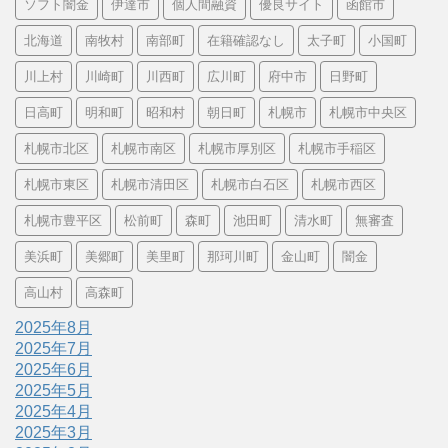
ソフト闇金
伊達市
個人間融資
優良サイト
函館市
北海道
南牧村
南部町
在籍確認なし
太子町
小国町
川上村
川崎町
川西町
広川町
府中市
日野町
日高町
明和町
昭和村
朝日町
札幌市
札幌市中央区
札幌市北区
札幌市南区
札幌市厚別区
札幌市手稲区
札幌市東区
札幌市清田区
札幌市白石区
札幌市西区
札幌市豊平区
松前町
森町
池田町
清水町
無審査
美浜町
美郷町
美里町
那珂川町
金山町
闇金
高山村
高森町
2025年8月
2025年7月
2025年6月
2025年5月
2025年4月
2025年3月