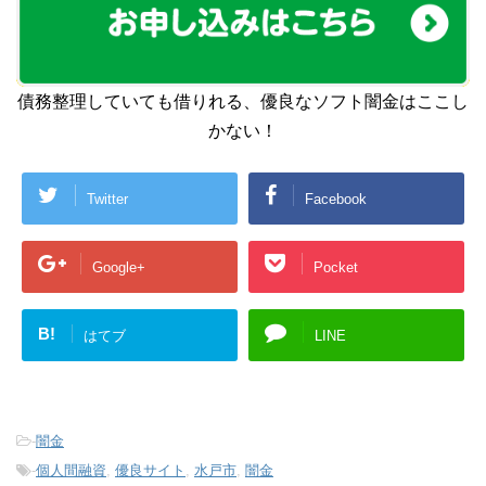
債務整理していても借りれる、優良なソフト闇金はここし
かない！
Twitter
Facebook
Google+
Pocket
B!
はてブ
LINE
-
闇金
-
個人間融資
,
優良サイト
,
水戸市
,
闇金