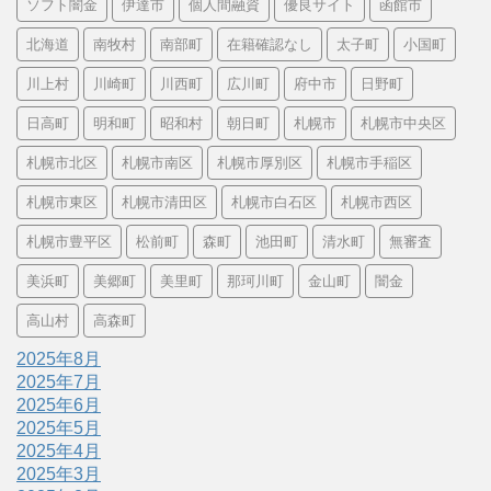
ソフト闇金
伊達市
個人間融資
優良サイト
函館市
北海道
南牧村
南部町
在籍確認なし
太子町
小国町
川上村
川崎町
川西町
広川町
府中市
日野町
日高町
明和町
昭和村
朝日町
札幌市
札幌市中央区
札幌市北区
札幌市南区
札幌市厚別区
札幌市手稲区
札幌市東区
札幌市清田区
札幌市白石区
札幌市西区
札幌市豊平区
松前町
森町
池田町
清水町
無審査
美浜町
美郷町
美里町
那珂川町
金山町
闇金
高山村
高森町
2025年8月
2025年7月
2025年6月
2025年5月
2025年4月
2025年3月