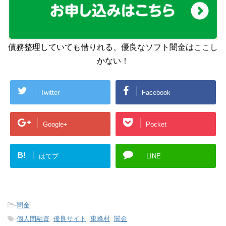
債務整理していても借りれる、優良なソフト闇金はここし
かない！
Twitter
Facebook
Google+
Pocket
B!
はてブ
LINE
-
闇金
-
個人間融資
,
優良サイト
,
東峰村
,
闇金