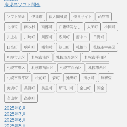
鹿児島ソフト闇金
ソフト闇金
伊達市
個人間融資
優良サイト
函館市
北海道
南牧村
南部町
在籍確認なし
太子町
小国町
川上村
川崎町
川西町
広川町
府中市
日野町
日高町
明和町
昭和村
朝日町
札幌市
札幌市中央区
札幌市北区
札幌市南区
札幌市厚別区
札幌市手稲区
札幌市東区
札幌市清田区
札幌市白石区
札幌市西区
札幌市豊平区
松前町
森町
池田町
清水町
無審査
美浜町
美郷町
美里町
那珂川町
金山町
闇金
高山村
高森町
2025年8月
2025年7月
2025年6月
2025年5月