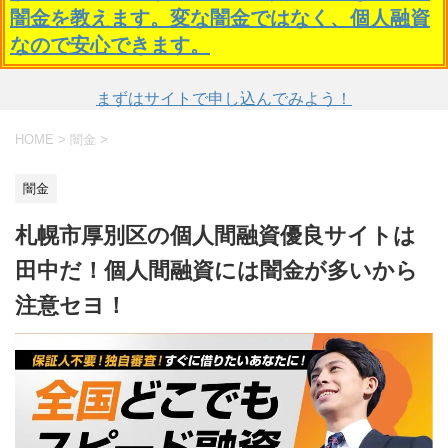
闇金を教えます。変な闇金ではなく、個人融資
なので安心できます。
まずはサイトで申し込んでみよう！
HOME
>
闇金
>
闇金
札幌市厚別区の個人間融資優良サイトは
田中だ！個人間融資には闇金が多いから
注意セヨ！