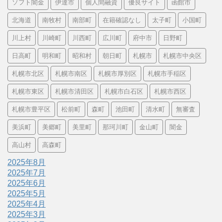
ソフト闇金
伊達市
個人間融資
優良サイト
函館市
北海道
南牧村
南部町
在籍確認なし
太子町
小国町
川上村
川崎町
川西町
広川町
府中市
日野町
日高町
明和町
昭和村
朝日町
札幌市
札幌市中央区
札幌市北区
札幌市南区
札幌市厚別区
札幌市手稲区
札幌市東区
札幌市清田区
札幌市白石区
札幌市西区
札幌市豊平区
松前町
森町
池田町
清水町
無審査
美浜町
美郷町
美里町
那珂川町
金山町
闇金
高山村
高森町
2025年8月
2025年7月
2025年6月
2025年5月
2025年4月
2025年3月