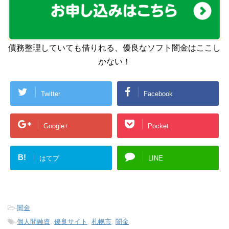
債務整理していても借りれる、優良なソフト闇金はここし
かない！
Twitter
Facebook
Google+
Pocket
B!
はてブ
LINE
-
闇金
-
個人間融資
,
優良サイト
,
札幌市
,
闇金