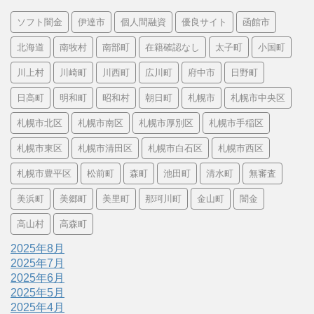
ソフト闇金
伊達市
個人間融資
優良サイト
函館市
北海道
南牧村
南部町
在籍確認なし
太子町
小国町
川上村
川崎町
川西町
広川町
府中市
日野町
日高町
明和町
昭和村
朝日町
札幌市
札幌市中央区
札幌市北区
札幌市南区
札幌市厚別区
札幌市手稲区
札幌市東区
札幌市清田区
札幌市白石区
札幌市西区
札幌市豊平区
松前町
森町
池田町
清水町
無審査
美浜町
美郷町
美里町
那珂川町
金山町
闇金
高山村
高森町
2025年8月
2025年7月
2025年6月
2025年5月
2025年4月