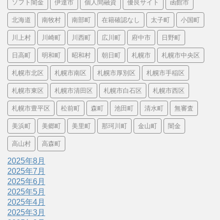
ソフト闇金
伊達市
個人間融資
優良サイト
函館市
北海道
南牧村
南部町
在籍確認なし
太子町
小国町
川上村
川崎町
川西町
広川町
府中市
日野町
日高町
明和町
昭和村
朝日町
札幌市
札幌市中央区
札幌市北区
札幌市南区
札幌市厚別区
札幌市手稲区
札幌市東区
札幌市清田区
札幌市白石区
札幌市西区
札幌市豊平区
松前町
森町
池田町
清水町
無審査
美浜町
美郷町
美里町
那珂川町
金山町
闇金
高山村
高森町
2025年8月
2025年7月
2025年6月
2025年5月
2025年4月
2025年3月