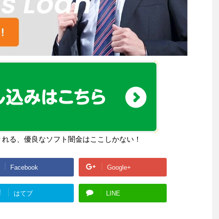
りれる、優良なソフト闇金はここしかない！
Facebook
Google+
!
はてブ
LINE