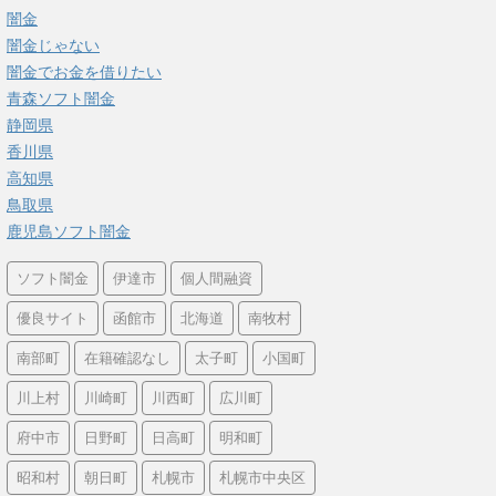
闇金
闇金じゃない
闇金でお金を借りたい
青森ソフト闇金
静岡県
香川県
高知県
鳥取県
鹿児島ソフト闇金
ソフト闇金
伊達市
個人間融資
優良サイト
函館市
北海道
南牧村
南部町
在籍確認なし
太子町
小国町
川上村
川崎町
川西町
広川町
府中市
日野町
日高町
明和町
昭和村
朝日町
札幌市
札幌市中央区