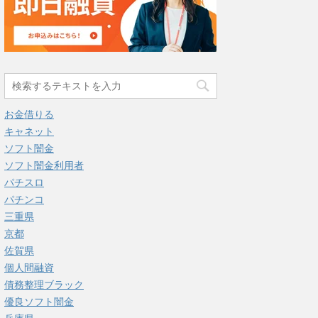
お金借りる
キャネット
ソフト闇金
ソフト闇金利用者
パチスロ
パチンコ
三重県
京都
佐賀県
個人間融資
債務整理ブラック
優良ソフト闇金