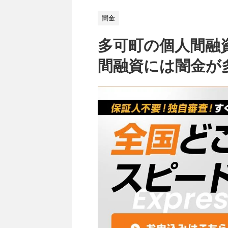
闇金
多可町の個人間融
間融資には闇金が