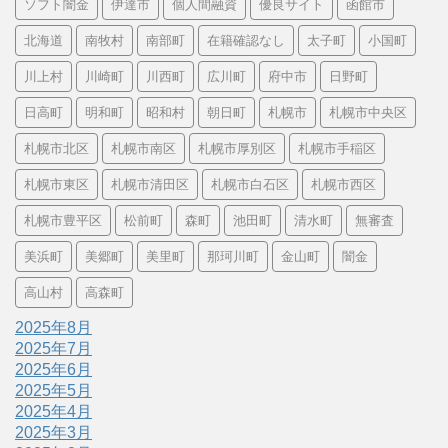
ソフト闇金
伊達市
個人間融資
優良サイト
函館市
北海道
南牧村
南部町
在籍確認なし
太子町
小国町
川上村
川崎町
川西町
広川町
府中市
日野町
日高町
明和町
昭和村
朝日町
札幌市
札幌市中央区
札幌市北区
札幌市南区
札幌市厚別区
札幌市手稲区
札幌市東区
札幌市清田区
札幌市白石区
札幌市西区
札幌市豊平区
松前町
森町
池田町
清水町
無審査
美浜町
美郷町
美里町
那珂川町
金山町
闇金
高山村
高森町
2025年8月
2025年7月
2025年6月
2025年5月
2025年4月
2025年3月