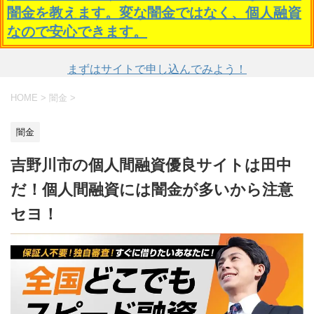
闇金を教えます。変な闇金ではなく、個人融資
なので安心できます。
まずはサイトで申し込んでみよう！
HOME
>
闇金
>
闇金
吉野川市の個人間融資優良サイトは田中
だ！個人間融資には闇金が多いから注意
セヨ！