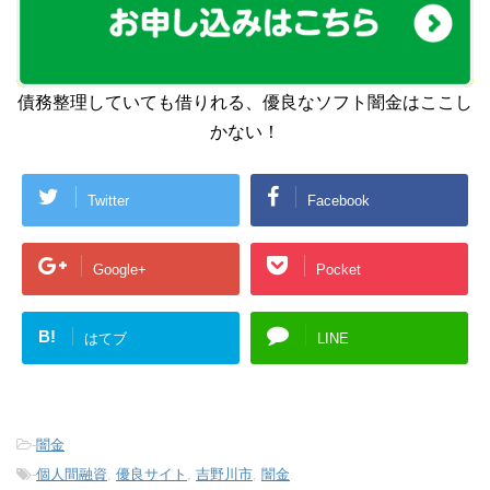
債務整理していても借りれる、優良なソフト闇金はここし
かない！
Twitter
Facebook
Google+
Pocket
B!
はてブ
LINE
-
闇金
-
個人間融資
,
優良サイト
,
吉野川市
,
闇金