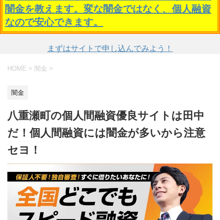
闇金を教えます。変な闇金ではなく、個人融資
なので安心できます。
まずはサイトで申し込んでみよう！
HOME
>
闇金
>
闇金
八重瀬町の個人間融資優良サイトは田中
だ！個人間融資には闇金が多いから注意
セヨ！