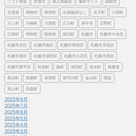
ソフト闇金
伊達市
個人間融資
優良サイト
函館市
北海道
南牧村
南部町
在籍確認なし
太子町
小国町
川上村
川崎町
川西町
広川町
府中市
日野町
日高町
明和町
昭和村
朝日町
札幌市
札幌市中央区
札幌市北区
札幌市南区
札幌市厚別区
札幌市手稲区
札幌市東区
札幌市清田区
札幌市白石区
札幌市西区
札幌市豊平区
松前町
森町
池田町
清水町
無審査
美浜町
美郷町
美里町
那珂川町
金山町
闇金
高山村
高森町
2025年8月
2025年7月
2025年6月
2025年5月
2025年4月
2025年3月