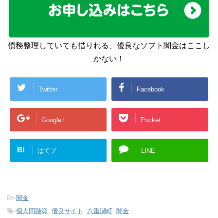
債務整理していても借りれる、優良なソフト闇金はここし
かない！
Twitter
Facebook
Google+
Pocket
B!
はてブ
LINE
-
闇金
-
個人間融資
,
優良サイト
,
八重瀬町
,
闇金