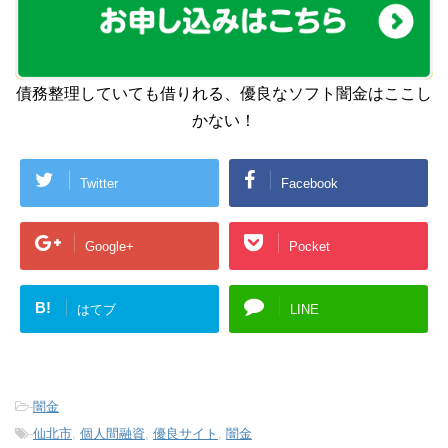
債務整理していても借りれる、優良なソフト闇金はここし
かない！
Twitter
Facebook
Google+
Pocket
B!
はてブ
LINE
-
闇金
-
仙北市
,
個人間融資
,
優良サイト
,
闇金