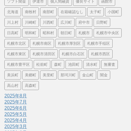
ソフト闇金
伊達市
個人間融資
優良サイト
函館市
北海道
南牧村
南部町
在籍確認なし
太子町
小国町
川上村
川崎町
川西町
広川町
府中市
日野町
日高町
明和町
昭和村
朝日町
札幌市
札幌市中央区
札幌市北区
札幌市南区
札幌市厚別区
札幌市手稲区
札幌市東区
札幌市清田区
札幌市白石区
札幌市西区
札幌市豊平区
松前町
森町
池田町
清水町
無審査
美浜町
美郷町
美里町
那珂川町
金山町
闇金
高山村
高森町
2025年8月
2025年7月
2025年6月
2025年5月
2025年4月
2025年3月