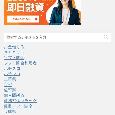
お金借りる
キャネット
ソフト闇金
ソフト闇金利用者
パチスロ
パチンコ
三重県
京都
佐賀県
個人間融資
債務整理ブラック
優良ソフト闇金
兵庫県