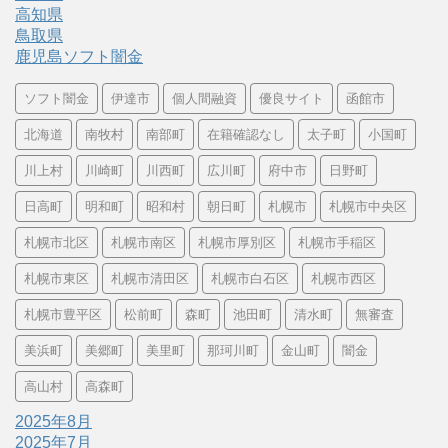
高知県
鳥取県
鹿児島ソフト闇金
ソフト闇金
伊達市
個人間融資
優良サイト
函館市
北海道
南牧村
南部町
在籍確認なし
太子町
小国町
川上村
川崎町
川西町
広川町
府中市
日野町
日高町
明和町
昭和村
朝日町
札幌市
札幌市中央区
札幌市北区
札幌市南区
札幌市厚別区
札幌市手稲区
札幌市東区
札幌市清田区
札幌市白石区
札幌市西区
札幌市豊平区
松前町
森町
池田町
清水町
無審査
美浜町
美郷町
美里町
那珂川町
金山町
闇金
高山村
高森町
2025年8月
2025年7月