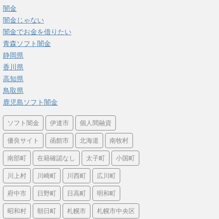
闇金
闇金じゃない
闇金でお金を借りたい
青森ソフト闇金
静岡県
香川県
高知県
鳥取県
鹿児島ソフト闇金
ソフト闇金
伊達市
個人間融資
優良サイト
函館市
北海道
南牧村
南部町
在籍確認なし
太子町
小国町
川上村
川崎町
川西町
広川町
府中市
日野町
日高町
明和町
昭和村
朝日町
札幌市
札幌市中央区