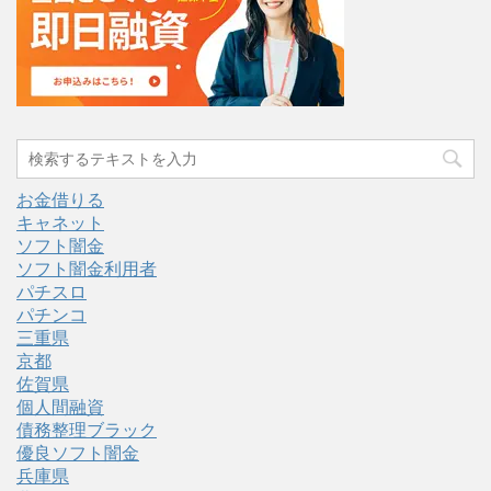
お金借りる
キャネット
ソフト闇金
ソフト闇金利用者
パチスロ
パチンコ
三重県
京都
佐賀県
個人間融資
債務整理ブラック
優良ソフト闇金
兵庫県