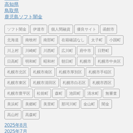
高知県
鳥取県
鹿児島ソフト闇金
ソフト闇金
伊達市
個人間融資
優良サイト
函館市
北海道
南牧村
南部町
在籍確認なし
太子町
小国町
川上村
川崎町
川西町
広川町
府中市
日野町
日高町
明和町
昭和村
朝日町
札幌市
札幌市中央区
札幌市北区
札幌市南区
札幌市厚別区
札幌市手稲区
札幌市東区
札幌市清田区
札幌市白石区
札幌市西区
札幌市豊平区
松前町
森町
池田町
清水町
無審査
美浜町
美郷町
美里町
那珂川町
金山町
闇金
高山村
高森町
2025年8月
2025年7月