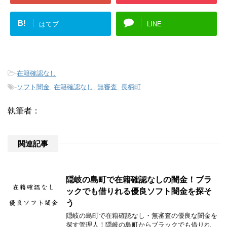
B!
はてブ
LINE
-
在籍確認なし
-
ソフト闇金
,
在籍確認なし
,
無審査
,
長柄町
執筆者：
関連記事
隠岐の島町で在籍確認なしの闇金！ブラ
ックでも借りれる優良ソフト闇金を探そ
う
隠岐の島町で在籍確認なし・無審査の優良な闇金を
探す管理人！隠岐の島町からブラックでも借りれ