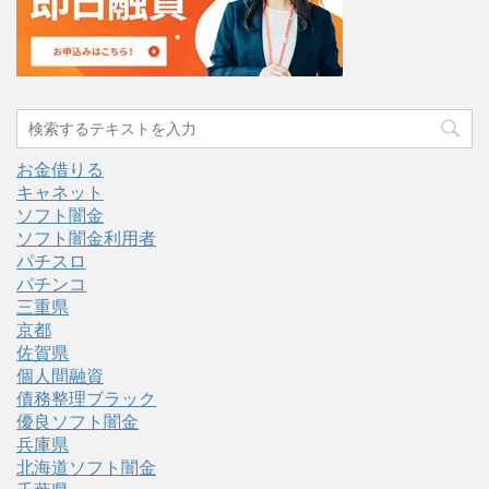
お金借りる
キャネット
ソフト闇金
ソフト闇金利用者
パチスロ
パチンコ
三重県
京都
佐賀県
個人間融資
債務整理ブラック
優良ソフト闇金
兵庫県
北海道ソフト闇金