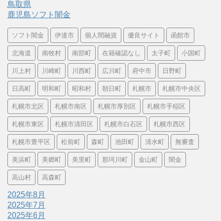
鳥取県
鹿児島ソフト闇金
ソフト闇金
伊達市
個人間融資
優良サイト
函館市
北海道
南牧村
南部町
在籍確認なし
太子町
小国町
川上村
川崎町
川西町
広川町
府中市
日野町
日高町
明和町
昭和村
朝日町
札幌市
札幌市中央区
札幌市北区
札幌市南区
札幌市厚別区
札幌市手稲区
札幌市東区
札幌市清田区
札幌市白石区
札幌市西区
札幌市豊平区
松前町
森町
池田町
清水町
無審査
美浜町
美郷町
美里町
那珂川町
金山町
闇金
高山村
高森町
2025年8月
2025年7月
2025年6月