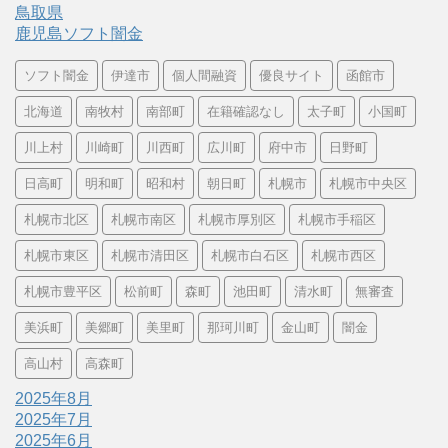
鳥取県
鹿児島ソフト闇金
ソフト闇金
伊達市
個人間融資
優良サイト
函館市
北海道
南牧村
南部町
在籍確認なし
太子町
小国町
川上村
川崎町
川西町
広川町
府中市
日野町
日高町
明和町
昭和村
朝日町
札幌市
札幌市中央区
札幌市北区
札幌市南区
札幌市厚別区
札幌市手稲区
札幌市東区
札幌市清田区
札幌市白石区
札幌市西区
札幌市豊平区
松前町
森町
池田町
清水町
無審査
美浜町
美郷町
美里町
那珂川町
金山町
闇金
高山村
高森町
2025年8月
2025年7月
2025年6月