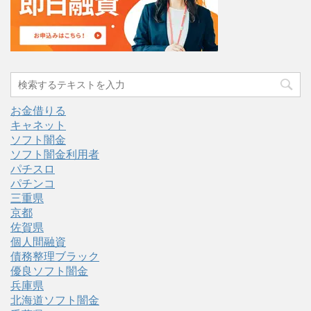
お金借りる
キャネット
ソフト闇金
ソフト闇金利用者
パチスロ
パチンコ
三重県
京都
佐賀県
個人間融資
債務整理ブラック
優良ソフト闇金
兵庫県
北海道ソフト闇金