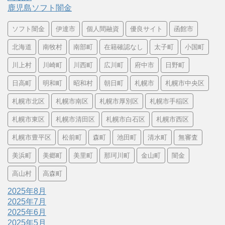
鹿児島ソフト闇金
ソフト闇金
伊達市
個人間融資
優良サイト
函館市
北海道
南牧村
南部町
在籍確認なし
太子町
小国町
川上村
川崎町
川西町
広川町
府中市
日野町
日高町
明和町
昭和村
朝日町
札幌市
札幌市中央区
札幌市北区
札幌市南区
札幌市厚別区
札幌市手稲区
札幌市東区
札幌市清田区
札幌市白石区
札幌市西区
札幌市豊平区
松前町
森町
池田町
清水町
無審査
美浜町
美郷町
美里町
那珂川町
金山町
闇金
高山村
高森町
2025年8月
2025年7月
2025年6月
2025年5月