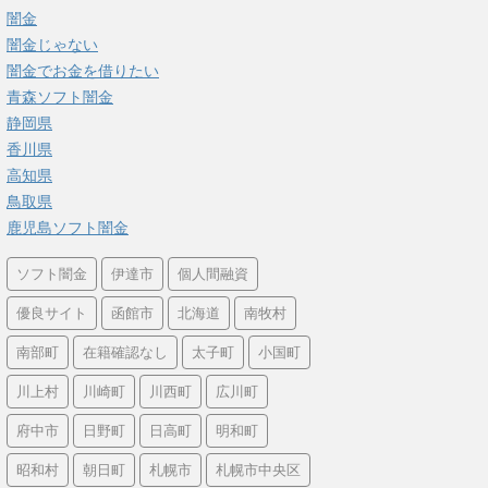
闇金
闇金じゃない
闇金でお金を借りたい
青森ソフト闇金
静岡県
香川県
高知県
鳥取県
鹿児島ソフト闇金
ソフト闇金
伊達市
個人間融資
優良サイト
函館市
北海道
南牧村
南部町
在籍確認なし
太子町
小国町
川上村
川崎町
川西町
広川町
府中市
日野町
日高町
明和町
昭和村
朝日町
札幌市
札幌市中央区