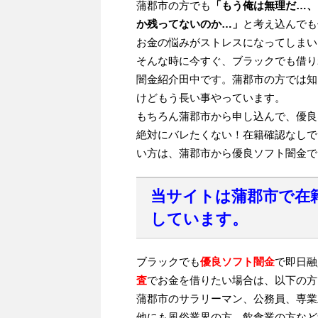
蒲郡市の方でも
「もう俺は無理だ…、
か残ってないのか…」
と考え込んでも
お金の悩みがストレスになってしまい
そんな時に今すぐ、ブラックでも借り
闇金紹介田中です。蒲郡市の方では知
けどもう長い事やっています。
もちろん蒲郡市から申し込んで、優良
絶対にバレたくない！在籍確認なしで
い方は、蒲郡市から優良ソフト闇金で
当サイトは蒲郡市で在
しています。
ブラックでも
優良ソフト闇金
で即日融
査
でお金を借りたい場合は、以下の方
蒲郡市のサラリーマン、公務員、専業
他にも風俗業界の方、飲食業の方など