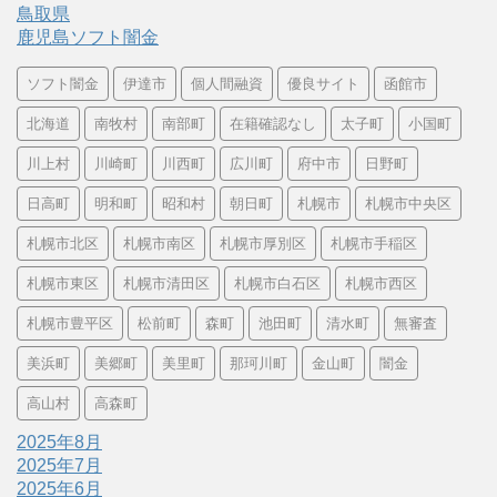
鳥取県
鹿児島ソフト闇金
ソフト闇金
伊達市
個人間融資
優良サイト
函館市
北海道
南牧村
南部町
在籍確認なし
太子町
小国町
川上村
川崎町
川西町
広川町
府中市
日野町
日高町
明和町
昭和村
朝日町
札幌市
札幌市中央区
札幌市北区
札幌市南区
札幌市厚別区
札幌市手稲区
札幌市東区
札幌市清田区
札幌市白石区
札幌市西区
札幌市豊平区
松前町
森町
池田町
清水町
無審査
美浜町
美郷町
美里町
那珂川町
金山町
闇金
高山村
高森町
2025年8月
2025年7月
2025年6月