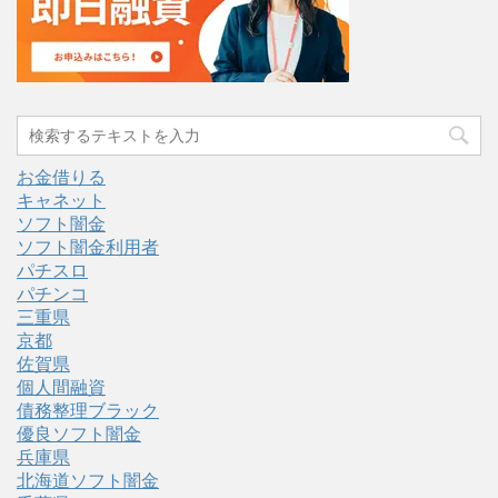
お金借りる
キャネット
ソフト闇金
ソフト闇金利用者
パチスロ
パチンコ
三重県
京都
佐賀県
個人間融資
債務整理ブラック
優良ソフト闇金
兵庫県
北海道ソフト闇金