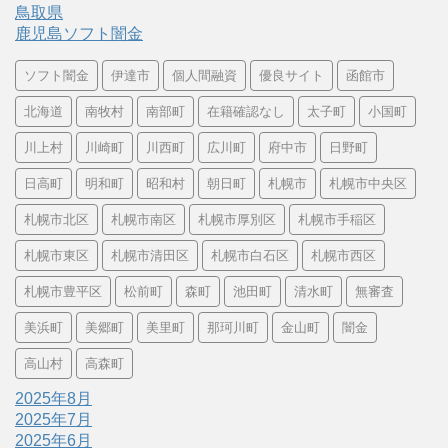
鳥取県
鹿児島ソフト闇金
ソフト闇金
伊達市
個人間融資
優良サイト
函館市
北海道
南牧村
南部町
在籍確認なし
太子町
小国町
川上村
川崎町
川西町
広川町
府中市
日野町
日高町
明和町
昭和村
朝日町
札幌市
札幌市中央区
札幌市北区
札幌市南区
札幌市厚別区
札幌市手稲区
札幌市東区
札幌市清田区
札幌市白石区
札幌市西区
札幌市豊平区
松前町
森町
池田町
清水町
無審査
美浜町
美郷町
美里町
那珂川町
金山町
闇金
高山村
高森町
2025年8月
2025年7月
2025年6月