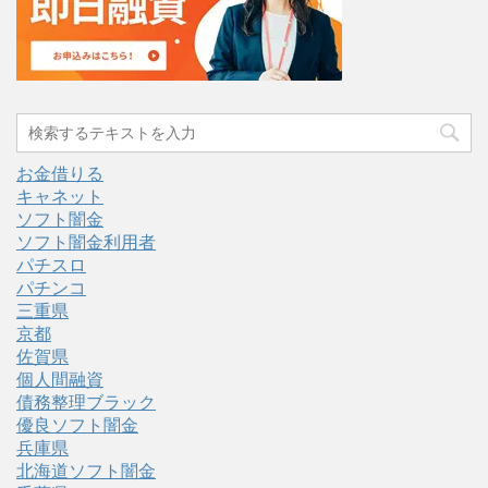
お金借りる
キャネット
ソフト闇金
ソフト闇金利用者
パチスロ
パチンコ
三重県
京都
佐賀県
個人間融資
債務整理ブラック
優良ソフト闇金
兵庫県
北海道ソフト闇金