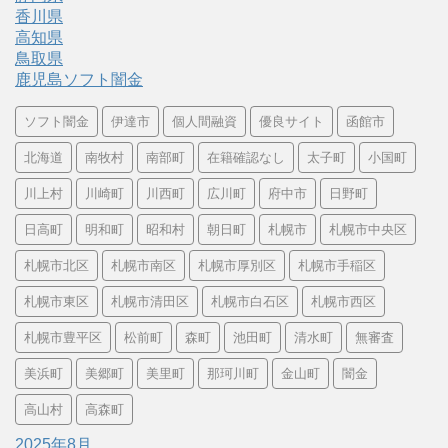
香川県
高知県
鳥取県
鹿児島ソフト闇金
ソフト闇金
伊達市
個人間融資
優良サイト
函館市
北海道
南牧村
南部町
在籍確認なし
太子町
小国町
川上村
川崎町
川西町
広川町
府中市
日野町
日高町
明和町
昭和村
朝日町
札幌市
札幌市中央区
札幌市北区
札幌市南区
札幌市厚別区
札幌市手稲区
札幌市東区
札幌市清田区
札幌市白石区
札幌市西区
札幌市豊平区
松前町
森町
池田町
清水町
無審査
美浜町
美郷町
美里町
那珂川町
金山町
闇金
高山村
高森町
2025年8月