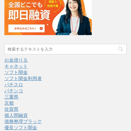
お金借りる
キャネット
ソフト闇金
ソフト闇金利用者
パチスロ
パチンコ
三重県
京都
佐賀県
個人間融資
債務整理ブラック
優良ソフト闇金