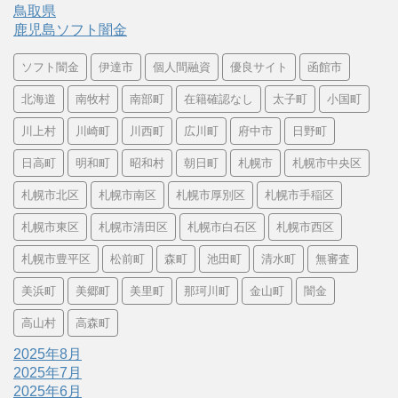
鳥取県
鹿児島ソフト闇金
ソフト闇金
伊達市
個人間融資
優良サイト
函館市
北海道
南牧村
南部町
在籍確認なし
太子町
小国町
川上村
川崎町
川西町
広川町
府中市
日野町
日高町
明和町
昭和村
朝日町
札幌市
札幌市中央区
札幌市北区
札幌市南区
札幌市厚別区
札幌市手稲区
札幌市東区
札幌市清田区
札幌市白石区
札幌市西区
札幌市豊平区
松前町
森町
池田町
清水町
無審査
美浜町
美郷町
美里町
那珂川町
金山町
闇金
高山村
高森町
2025年8月
2025年7月
2025年6月