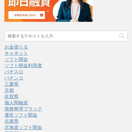
お金借りる
キャネット
ソフト闇金
ソフト闇金利用者
パチスロ
パチンコ
三重県
京都
佐賀県
個人間融資
債務整理ブラック
優良ソフト闇金
兵庫県
北海道ソフト闇金