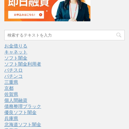
お金借りる
キャネット
ソフト闇金
ソフト闇金利用者
パチスロ
パチンコ
三重県
京都
佐賀県
個人間融資
債務整理ブラック
優良ソフト闇金
兵庫県
北海道ソフト闇金