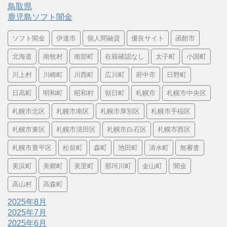
鳥取県
鹿児島ソフト闇金
ソフト闇金
伊達市
個人間融資
優良サイト
函館市
北海道
南牧村
南部町
在籍確認なし
太子町
小国町
川上村
川崎町
川西町
広川町
府中市
日野町
日高町
明和町
昭和村
朝日町
札幌市
札幌市中央区
札幌市北区
札幌市南区
札幌市厚別区
札幌市手稲区
札幌市東区
札幌市清田区
札幌市白石区
札幌市西区
札幌市豊平区
松前町
森町
池田町
清水町
無審査
美浜町
美郷町
美里町
那珂川町
金山町
闇金
高山村
高森町
2025年8月
2025年7月
2025年6月