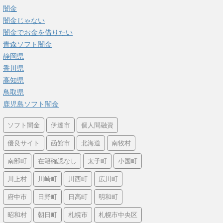
闇金
闇金じゃない
闇金でお金を借りたい
青森ソフト闇金
静岡県
香川県
高知県
鳥取県
鹿児島ソフト闇金
ソフト闇金
伊達市
個人間融資
優良サイト
函館市
北海道
南牧村
南部町
在籍確認なし
太子町
小国町
川上村
川崎町
川西町
広川町
府中市
日野町
日高町
明和町
昭和村
朝日町
札幌市
札幌市中央区