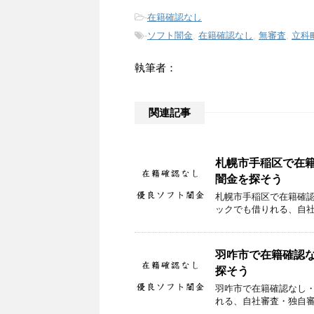
-
在籍確認なし
-
ソフト闇金
,
在籍確認なし
,
無審査
,
立科
執筆者：
関連記事
札幌市手稲区で在
闇金を探そう
札幌市手稲区で在籍確
ックでも借りれる、自
羽咋市で在籍確認
探そう
羽咋市で在籍確認なし
れる、自社審査・独自