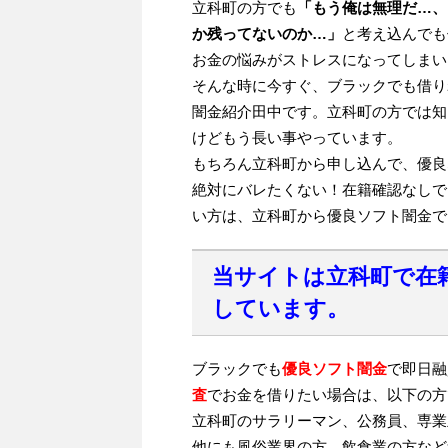
立科町の方でも
「もう俺は無理だ…、
か残ってないのか…」
と考え込んでも
お金の悩みがストレスになってしまい
そんな時に今すぐ、ブラックでも借り
闇金紹介田中です。立科町の方では知
けどもう長い事やっています。
もちろん立科町から申し込んで、優良
絶対にバレたくない！在籍確認なしで
い方は、立科町から優良ソフト闇金で
当サイトは立科町で在
しています。
ブラックでも
優良ソフト闇金
で即日融
査
でお金を借りたい場合は、以下の方
立科町のサラリーマン、公務員、専業
他にも風俗業界の方、飲食業の方など