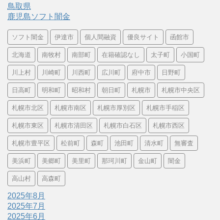
鳥取県
鹿児島ソフト闇金
ソフト闇金
伊達市
個人間融資
優良サイト
函館市
北海道
南牧村
南部町
在籍確認なし
太子町
小国町
川上村
川崎町
川西町
広川町
府中市
日野町
日高町
明和町
昭和村
朝日町
札幌市
札幌市中央区
札幌市北区
札幌市南区
札幌市厚別区
札幌市手稲区
札幌市東区
札幌市清田区
札幌市白石区
札幌市西区
札幌市豊平区
松前町
森町
池田町
清水町
無審査
美浜町
美郷町
美里町
那珂川町
金山町
闇金
高山村
高森町
2025年8月
2025年7月
2025年6月