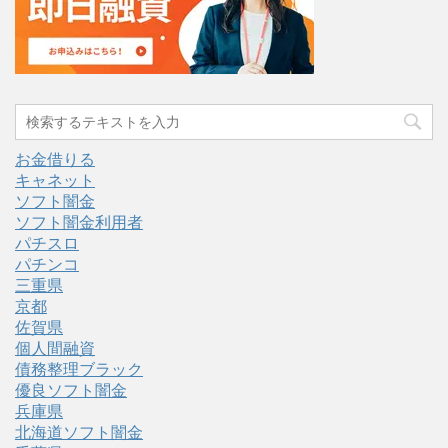
お金借りる
キャネット
ソフト闇金
ソフト闇金利用者
パチスロ
パチンコ
三重県
京都
佐賀県
個人間融資
債務整理ブラック
優良ソフト闇金
兵庫県
北海道ソフト闇金