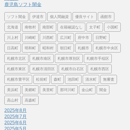
鹿児島ソフト闇金
ソフト闇金
伊達市
個人間融資
優良サイト
函館市
北海道
南牧村
南部町
在籍確認なし
太子町
小国町
川上村
川崎町
川西町
広川町
府中市
日野町
日高町
明和町
昭和村
朝日町
札幌市
札幌市中央区
札幌市北区
札幌市南区
札幌市厚別区
札幌市手稲区
札幌市東区
札幌市清田区
札幌市白石区
札幌市西区
札幌市豊平区
松前町
森町
池田町
清水町
無審査
美浜町
美郷町
美里町
那珂川町
金山町
闇金
高山村
高森町
2025年8月
2025年7月
2025年6月
2025年5月