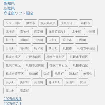
高知県
鳥取県
鹿児島ソフト闇金
ソフト闇金
伊達市
個人間融資
優良サイト
函館市
北海道
南牧村
南部町
在籍確認なし
太子町
小国町
川上村
川崎町
川西町
広川町
府中市
日野町
日高町
明和町
昭和村
朝日町
札幌市
札幌市中央区
札幌市北区
札幌市南区
札幌市厚別区
札幌市手稲区
札幌市東区
札幌市清田区
札幌市白石区
札幌市西区
札幌市豊平区
松前町
森町
池田町
清水町
無審査
美浜町
美郷町
美里町
那珂川町
金山町
闇金
高山村
高森町
2025年8月
2025年7月