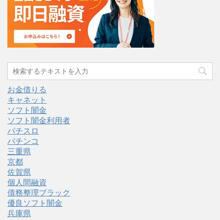
お金借りる
キャネット
ソフト闇金
ソフト闇金利用者
パチスロ
パチンコ
三重県
京都
佐賀県
個人間融資
債務整理ブラック
優良ソフト闇金
兵庫県