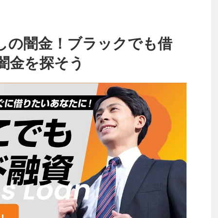
しの闇金！ブラックでも借
闇金を探そう