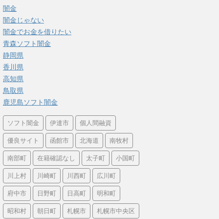
闇金
闇金じゃない
闇金でお金を借りたい
青森ソフト闇金
静岡県
香川県
高知県
鳥取県
鹿児島ソフト闇金
ソフト闇金
伊達市
個人間融資
優良サイト
函館市
北海道
南牧村
南部町
在籍確認なし
太子町
小国町
川上村
川崎町
川西町
広川町
府中市
日野町
日高町
明和町
昭和村
朝日町
札幌市
札幌市中央区