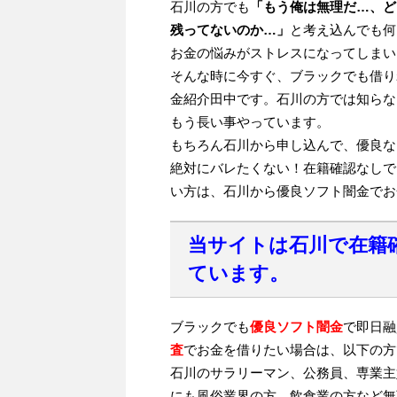
石川の方でも
「もう俺は無理だ…、ど
残ってないのか…」
と考え込んでも何
お金の悩みがストレスになってしまい
そんな時に今すぐ、ブラックでも借り
金紹介田中です。石川の方では知らな
もう長い事やっています。
もちろん石川から申し込んで、優良な
絶対にバレたくない！在籍確認なしで
い方は、石川から優良ソフト闇金でお
当サイトは石川で在籍
ています。
ブラックでも
優良ソフト闇金
で即日融
査
でお金を借りたい場合は、以下の方
石川のサラリーマン、公務員、専業主
にも風俗業界の方、飲食業の方など無