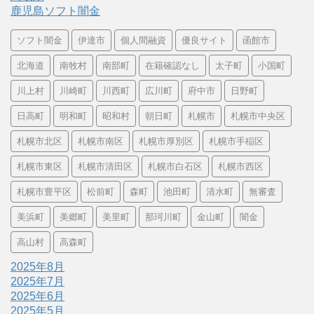
鹿児島ソフト闇金
ソフト闇金
伊達市
個人間融資
優良サイト
函館市
北海道
南牧村
南部町
在籍確認なし
太子町
小国町
川上村
川崎町
川西町
広川町
府中市
日野町
日高町
明和町
昭和村
朝日町
札幌市
札幌市中央区
札幌市北区
札幌市南区
札幌市厚別区
札幌市手稲区
札幌市東区
札幌市清田区
札幌市白石区
札幌市西区
札幌市豊平区
松前町
森町
池田町
清水町
無審査
美浜町
美郷町
美里町
那珂川町
金山町
闇金
高山村
高森町
2025年8月
2025年7月
2025年6月
2025年5月