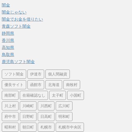
闇金
闇金じゃない
闇金でお金を借りたい
青森ソフト闇金
静岡県
香川県
高知県
鳥取県
鹿児島ソフト闇金
ソフト闇金
伊達市
個人間融資
優良サイト
函館市
北海道
南牧村
南部町
在籍確認なし
太子町
小国町
川上村
川崎町
川西町
広川町
府中市
日野町
日高町
明和町
昭和村
朝日町
札幌市
札幌市中央区