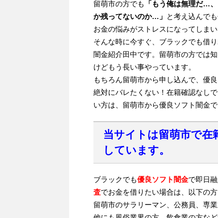
留萌市の方でも
「もう俺は無理だ…、
か残ってないのか…」
と考え込んでも
お金の悩みがストレスになってしまい
そんな時に今すぐ、ブラックでも借り
闇金紹介田中です。留萌市の方では知
けどもう長い事やっています。
もちろん留萌市から申し込んで、優良
絶対にバレたくない！在籍確認なしで
い方は、留萌市から優良ソフト闇金で
当サイトは留萌市で在
しています。
ブラックでも
優良ソフト闇金
で即日融
査
でお金を借りたい場合は、以下の方
留萌市のサラリーマン、公務員、専業
他にも風俗業界の方、飲食業の方など