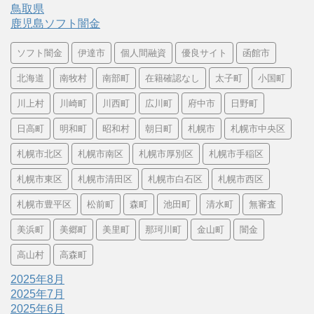
鳥取県
鹿児島ソフト闇金
ソフト闇金
伊達市
個人間融資
優良サイト
函館市
北海道
南牧村
南部町
在籍確認なし
太子町
小国町
川上村
川崎町
川西町
広川町
府中市
日野町
日高町
明和町
昭和村
朝日町
札幌市
札幌市中央区
札幌市北区
札幌市南区
札幌市厚別区
札幌市手稲区
札幌市東区
札幌市清田区
札幌市白石区
札幌市西区
札幌市豊平区
松前町
森町
池田町
清水町
無審査
美浜町
美郷町
美里町
那珂川町
金山町
闇金
高山村
高森町
2025年8月
2025年7月
2025年6月