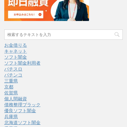
お金借りる
キャネット
ソフト闇金
ソフト闇金利用者
パチスロ
パチンコ
三重県
京都
佐賀県
個人間融資
債務整理ブラック
優良ソフト闇金
兵庫県
北海道ソフト闇金