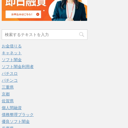
お金借りる
キャネット
ソフト闇金
ソフト闇金利用者
パチスロ
パチンコ
三重県
京都
佐賀県
個人間融資
債務整理ブラック
優良ソフト闇金