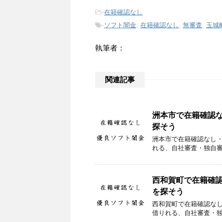
-
在籍確認なし
-
ソフト闇金
,
在籍確認なし
,
無審査
,
玉城
執筆者：
関連記事
洲本市で在籍確認
探そう
洲本市で在籍確認なし
れる、自社審査・独自
西和賀町で在籍確
を探そう
西和賀町で在籍確認な
借りれる、自社審査・