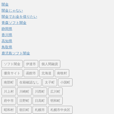
闇金
闇金じゃない
闇金でお金を借りたい
青森ソフト闇金
静岡県
香川県
高知県
鳥取県
鹿児島ソフト闇金
ソフト闇金
伊達市
個人間融資
優良サイト
函館市
北海道
南牧村
南部町
在籍確認なし
太子町
小国町
川上村
川崎町
川西町
広川町
府中市
日野町
日高町
明和町
昭和村
朝日町
札幌市
札幌市中央区