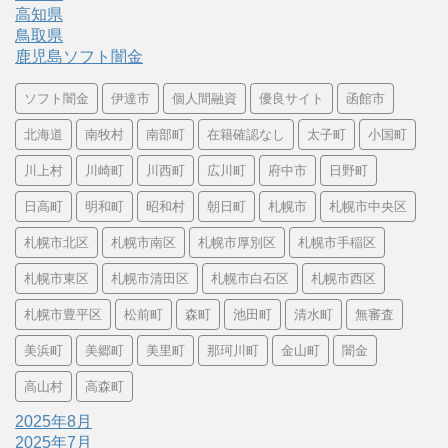
高知県
鳥取県
鹿児島ソフト闇金
ソフト闇金
伊達市
個人間融資
優良サイト
函館市
北海道
南牧村
南部町
在籍確認なし
太子町
小国町
川上村
川崎町
川西町
広川町
府中市
日野町
日高町
明和町
昭和村
朝日町
札幌市
札幌市中央区
札幌市北区
札幌市南区
札幌市厚別区
札幌市手稲区
札幌市東区
札幌市清田区
札幌市白石区
札幌市西区
札幌市豊平区
松前町
森町
池田町
清水町
無審査
美浜町
美郷町
美里町
那珂川町
金山町
闇金
高山村
高森町
2025年8月
2025年7月