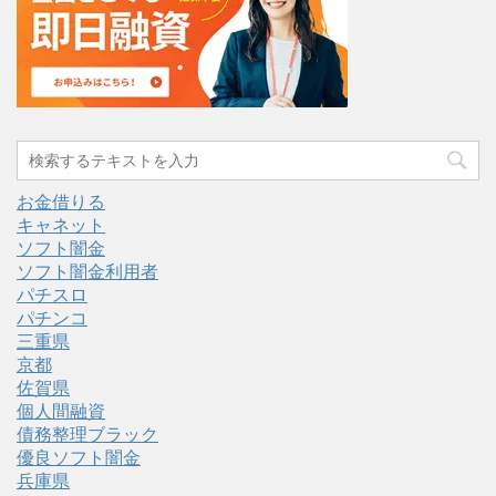
お金借りる
キャネット
ソフト闇金
ソフト闇金利用者
パチスロ
パチンコ
三重県
京都
佐賀県
個人間融資
債務整理ブラック
優良ソフト闇金
兵庫県