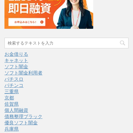
お金借りる
キャネット
ソフト闇金
ソフト闇金利用者
パチスロ
パチンコ
三重県
京都
佐賀県
個人間融資
債務整理ブラック
優良ソフト闇金
兵庫県