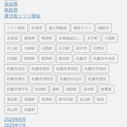
高知県
鳥取県
鹿児島ソフト闇金
ソフト闇金
伊達市
個人間融資
優良サイト
函館市
北海道
南牧村
南部町
在籍確認なし
太子町
小国町
川上村
川崎町
川西町
広川町
府中市
日野町
日高町
明和町
昭和村
朝日町
札幌市
札幌市中央区
札幌市北区
札幌市南区
札幌市厚別区
札幌市手稲区
札幌市東区
札幌市清田区
札幌市白石区
札幌市西区
札幌市豊平区
松前町
森町
池田町
清水町
無審査
美浜町
美郷町
美里町
那珂川町
金山町
闇金
高山村
高森町
2025年8月
2025年7月