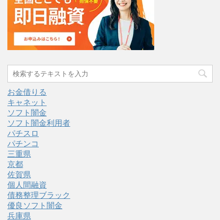
お金借りる
キャネット
ソフト闇金
ソフト闇金利用者
パチスロ
パチンコ
三重県
京都
佐賀県
個人間融資
債務整理ブラック
優良ソフト闇金
兵庫県