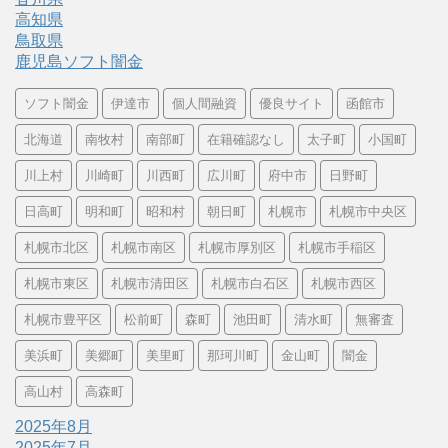
高知県
鳥取県
鹿児島ソフト闇金
ソフト闇金
伊達市
個人間融資
優良サイト
函館市
北海道
南牧村
南部町
在籍確認なし
太子町
小国町
川上村
川崎町
川西町
広川町
府中市
日野町
日高町
明和町
昭和村
朝日町
札幌市
札幌市中央区
札幌市北区
札幌市南区
札幌市厚別区
札幌市手稲区
札幌市東区
札幌市清田区
札幌市白石区
札幌市西区
札幌市豊平区
松前町
森町
池田町
清水町
無審査
美浜町
美郷町
美里町
那珂川町
金山町
闇金
高山村
高森町
2025年8月
2025年7月