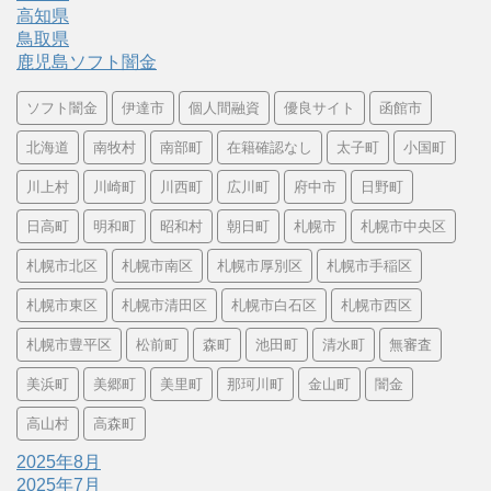
高知県
鳥取県
鹿児島ソフト闇金
ソフト闇金
伊達市
個人間融資
優良サイト
函館市
北海道
南牧村
南部町
在籍確認なし
太子町
小国町
川上村
川崎町
川西町
広川町
府中市
日野町
日高町
明和町
昭和村
朝日町
札幌市
札幌市中央区
札幌市北区
札幌市南区
札幌市厚別区
札幌市手稲区
札幌市東区
札幌市清田区
札幌市白石区
札幌市西区
札幌市豊平区
松前町
森町
池田町
清水町
無審査
美浜町
美郷町
美里町
那珂川町
金山町
闇金
高山村
高森町
2025年8月
2025年7月