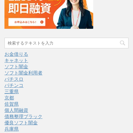
お金借りる
キャネット
ソフト闇金
ソフト闇金利用者
パチスロ
パチンコ
三重県
京都
佐賀県
個人間融資
債務整理ブラック
優良ソフト闇金
兵庫県