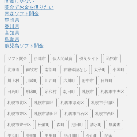
闇金じゃない
闇金でお金を借りたい
青森ソフト闇金
静岡県
香川県
高知県
鳥取県
鹿児島ソフト闇金
ソフト闇金
伊達市
個人間融資
優良サイト
函館市
北海道
南牧村
南部町
在籍確認なし
太子町
小国町
川上村
川崎町
川西町
広川町
府中市
日野町
日高町
明和町
昭和村
朝日町
札幌市
札幌市中央区
札幌市北区
札幌市南区
札幌市厚別区
札幌市手稲区
札幌市東区
札幌市清田区
札幌市白石区
札幌市西区
札幌市豊平区
松前町
森町
池田町
清水町
無審査
美浜町
美郷町
美里町
那珂川町
金山町
闇金