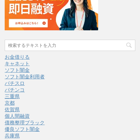
お金借りる
キャネット
ソフト闇金
ソフト闇金利用者
パチスロ
パチンコ
三重県
京都
佐賀県
個人間融資
債務整理ブラック
優良ソフト闇金
兵庫県