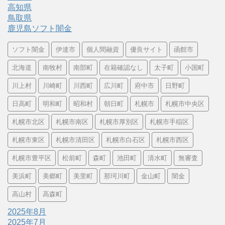
高知県
鳥取県
鹿児島ソフト闇金
ソフト闇金
伊達市
個人間融資
優良サイト
函館市
北海道
南牧村
南部町
在籍確認なし
太子町
小国町
川上村
川崎町
川西町
広川町
府中市
日野町
日高町
明和町
昭和村
朝日町
札幌市
札幌市中央区
札幌市北区
札幌市南区
札幌市厚別区
札幌市手稲区
札幌市東区
札幌市清田区
札幌市白石区
札幌市西区
札幌市豊平区
松前町
森町
池田町
清水町
無審査
美浜町
美郷町
美里町
那珂川町
金山町
闇金
高山村
高森町
2025年8月
2025年7月