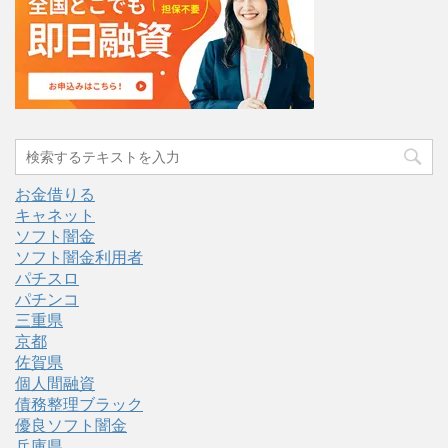
お金借りる
キャネット
ソフト闇金
ソフト闇金利用者
パチスロ
パチンコ
三重県
京都
佐賀県
個人間融資
債務整理ブラック
優良ソフト闇金
兵庫県