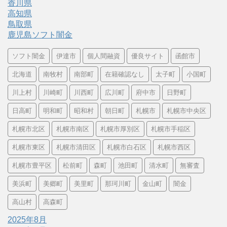
香川県
高知県
鳥取県
鹿児島ソフト闇金
ソフト闇金
伊達市
個人間融資
優良サイト
函館市
北海道
南牧村
南部町
在籍確認なし
太子町
小国町
川上村
川崎町
川西町
広川町
府中市
日野町
日高町
明和町
昭和村
朝日町
札幌市
札幌市中央区
札幌市北区
札幌市南区
札幌市厚別区
札幌市手稲区
札幌市東区
札幌市清田区
札幌市白石区
札幌市西区
札幌市豊平区
松前町
森町
池田町
清水町
無審査
美浜町
美郷町
美里町
那珂川町
金山町
闇金
高山村
高森町
2025年8月