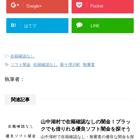
Google+
Pocket
B!
はてブ
LINE
-
在籍確認なし
-
ソフト闇金
,
在籍確認なし
,
新十津川町
,
無審査
執筆者：
関連記事
山中湖村で在籍確認なしの闇金！ブラッ
クでも借りれる優良ソフト闇金を探そう
山中湖村で在籍確認なし・無審査の優良な闇金を探