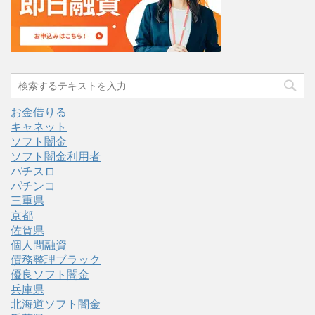
お金借りる
キャネット
ソフト闇金
ソフト闇金利用者
パチスロ
パチンコ
三重県
京都
佐賀県
個人間融資
債務整理ブラック
優良ソフト闇金
兵庫県
北海道ソフト闇金