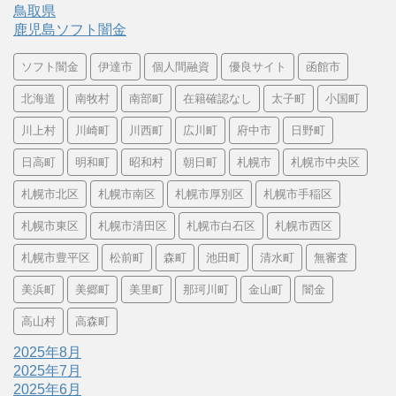
鳥取県
鹿児島ソフト闇金
ソフト闇金
伊達市
個人間融資
優良サイト
函館市
北海道
南牧村
南部町
在籍確認なし
太子町
小国町
川上村
川崎町
川西町
広川町
府中市
日野町
日高町
明和町
昭和村
朝日町
札幌市
札幌市中央区
札幌市北区
札幌市南区
札幌市厚別区
札幌市手稲区
札幌市東区
札幌市清田区
札幌市白石区
札幌市西区
札幌市豊平区
松前町
森町
池田町
清水町
無審査
美浜町
美郷町
美里町
那珂川町
金山町
闇金
高山村
高森町
2025年8月
2025年7月
2025年6月