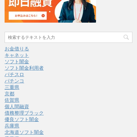
お金借りる
キャネット
ソフト闇金
ソフト闇金利用者
パチスロ
パチンコ
三重県
京都
佐賀県
個人間融資
債務整理ブラック
優良ソフト闇金
兵庫県
北海道ソフト闇金