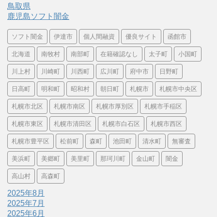
鳥取県
鹿児島ソフト闇金
ソフト闇金
伊達市
個人間融資
優良サイト
函館市
北海道
南牧村
南部町
在籍確認なし
太子町
小国町
川上村
川崎町
川西町
広川町
府中市
日野町
日高町
明和町
昭和村
朝日町
札幌市
札幌市中央区
札幌市北区
札幌市南区
札幌市厚別区
札幌市手稲区
札幌市東区
札幌市清田区
札幌市白石区
札幌市西区
札幌市豊平区
松前町
森町
池田町
清水町
無審査
美浜町
美郷町
美里町
那珂川町
金山町
闇金
高山村
高森町
2025年8月
2025年7月
2025年6月