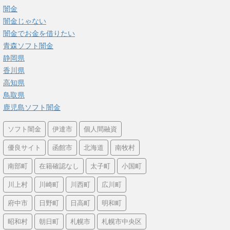
闇金
闇金じゃない
闇金でお金を借りたい
青森ソフト闇金
静岡県
香川県
高知県
鳥取県
鹿児島ソフト闇金
ソフト闇金
伊達市
個人間融資
優良サイト
函館市
北海道
南牧村
南部町
在籍確認なし
太子町
小国町
川上村
川崎町
川西町
広川町
府中市
日野町
日高町
明和町
昭和村
朝日町
札幌市
札幌市中央区