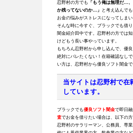
忍野村の方でも
「もう俺は無理だ…、
か残ってないのか…」
と考え込んでも
お金の悩みがストレスになってしまい
そんな時に今すぐ、ブラックでも借り
闇金紹介田中です。忍野村の方では知
けどもう長い事やっています。
もちろん忍野村から申し込んで、優良
絶対にバレたくない！在籍確認なしで
い方は、忍野村から優良ソフト闇金で
当サイトは忍野村で在
しています。
ブラックでも
優良ソフト闇金
で即日融
査
でお金を借りたい場合は、以下の方
忍野村のサラリーマン、公務員、専業
他にも風俗業界の方、飲食業の方など