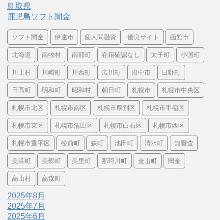
鳥取県
鹿児島ソフト闇金
ソフト闇金
伊達市
個人間融資
優良サイト
函館市
北海道
南牧村
南部町
在籍確認なし
太子町
小国町
川上村
川崎町
川西町
広川町
府中市
日野町
日高町
明和町
昭和村
朝日町
札幌市
札幌市中央区
札幌市北区
札幌市南区
札幌市厚別区
札幌市手稲区
札幌市東区
札幌市清田区
札幌市白石区
札幌市西区
札幌市豊平区
松前町
森町
池田町
清水町
無審査
美浜町
美郷町
美里町
那珂川町
金山町
闇金
高山村
高森町
2025年8月
2025年7月
2025年6月