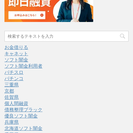
お金借りる
キャネット
ソフト闇金
ソフト闇金利用者
パチスロ
パチンコ
三重県
京都
佐賀県
個人間融資
債務整理ブラック
優良ソフト闇金
兵庫県
北海道ソフト闇金